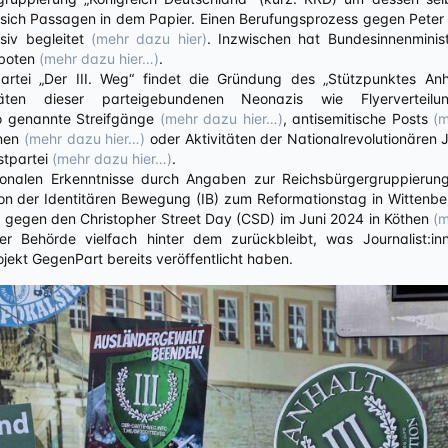
 sich Passagen in dem Papier. Einen Berufungsprozess gegen Peter
siv begleitet
(mehr dazu hier)
. Inzwischen hat Bundesinnenminis
rboten
(mehr dazu hier…)
.
partei „Der III. Weg“ findet die Gründung des „Stützpunktes A
itäten dieser parteigebundenen Neonazis wie Flyervertei
o genannte Streifgänge
(mehr dazu hier…)
, antisemitische Posts
(m
gnen
(mehr dazu hier…)
oder Aktivitäten der Nationalrevolutionären 
stpartei
(mehr dazu hier…)
.
ionalen Erkenntnisse durch Angaben zur Reichsbürgergruppierung „
tion der Identitären Bewegung (IB) zum Reformationstag in Wittenb
g gegen den Christopher Street Day (CSD) im Juni 2024 in Köthen
(m
r Behörde vielfach hinter dem zurückbleibt, was Journalist:inne
jekt GegenPart bereits veröffentlicht haben.