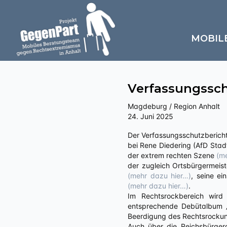
MOBIL
Verfassungsschu
Magdeburg / Region Anhalt
24. Juni 2025
Der Verfassungsschutzbericht Sachsen-Anhalt für das Jahr 2024 wird vorgestellt. Für die Region Anhalt wird bezüglich der AfD
bei Rene Diedering (AfD Sta
der extrem rechten Szene
(m
der zugleich Ortsbürgermeist
(mehr dazu hier…)
, seine e
(mehr dazu hier…)
.
Im Rechtsrockbereich wir
entsprechende Debütalbum „
Beerdigung des Rechtsrockun
Auch über die Reichsbürger