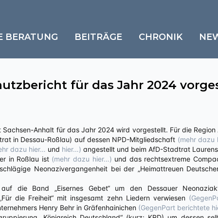
E BERATUNG
BEITRÄGE
CHRONIK
NE
tzbericht für das Jahr 2024 vorges
dtrat in Dessau-Roßlau) auf dessen NPD-Mitgliedschaft
(mehr dazu 
ehr dazu hier…
und
hier…)
angestellt und beim AfD-Stadtrat Lauren
er in Roßlau ist
(mehr dazu hier…)
und das rechtsextreme Compact-
inschlägige Neonazivergangenheit bei der „Heimattreuen Deutsche
d auf die Band „Eisernes Gebet“ um den Dessauer Neonaziakt
Für die Freiheit“ mit insgesamt zehn Liedern verwiesen
(GegenPa
ternehmers Henry Behr in Gräfenhainichen
(GegenPart berichtete hi
gruppierung „Königreich Deutschland“ (kurz: KRD) um dessen sel