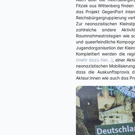
Fitzek aus Wittenberg finden
das Projekt GegenPart inten
Reichsbürgergruppierung ve
Zur neonazistischen Kleinst
zahlreiche andere Aktiv
Raumnahmestrategien wie s
und queerfeindliche Kampa
Jugendorganisation der Klein
Komplettiert werden die reg
(mehr dazu hier…)
, einer Ak
neonazistischen Mobilisierun
dass die Auskunftspraxis de
Akteur:innen wie auch das Pro