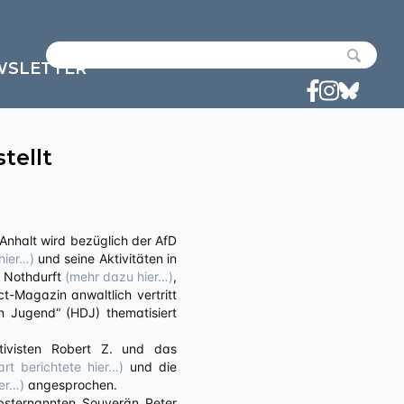
WSLETTER
tellt
hier…)
und seine Aktivitäten in
s Nothdurft
(mehr dazu hier…)
,
Magazin anwaltlich vertritt
n Jugend“ (HDJ) thematisiert
ivisten Robert Z. und das
rt berichtete hier…)
und die
er…)
angesprochen.
bsternannten Souverän Peter