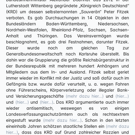
Lutherstadt Wittenberg gegründete „Königreich Deutschland“
(KRD) um dessen selbsternannten „Souverän“ Peter Fitzek
verboten. Es gab Durchsuchungen in 14 Objekten in den
Bundesländern Baden-Württemberg, Niedersachsen,
Nordrhein-Westfalen, Rheinland-Pfalz, Sachsen, Sachsen-
Anhalt und Thüringen. Das Vereinsvermögen wurde
beschlagnahmt, es gab drei Festnahmen, darunter Fitzek.
Dieser wurde noch am gleichen Tag zur
Generalbundesanwaltschaft nach Karlsruhe überstellt. Bis
dahin war die Gruppierung die größte Reichsbürgerstruktur in
der Bundesrepublik mit mehreren hundert Anhängern und
Mitgliedern aus dem In- und Ausland. Fitzek selbst geriet
immer wieder im Konflikt mit der Justiz und saß dafür auch im
Gefängnis bzw. wurde dafür verurteilt, u. a. wegen Fahren
ohne Führerscheins, Körperverletzung oder illegaler Bank-
und Versicherungsgeschäfte
(mehr dazu hier…)
und
(hier…)
und
(hier…)
und
(hier…)
. Das KRD argumentierte auch immer
wieder antisemitisch, weswegen es von einigen
Landesverfassungsschutzämtern auch als rechtsextrem
eingestuft wurde
(mehr dazu hier…)
. Schon in den letzten
eineinhalb Jahren schätzen staatliche Stellen ein
(mehr dazu
hier…)
, dass das KRD auf Grund zahlreicher Razzien und