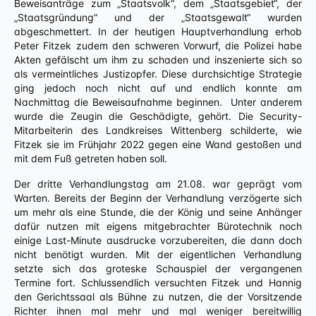
Beweisanträge zum „Staatsvolk“, dem „Staatsgebiet“, der
„Staatsgründung“ und der „Staatsgewalt“ wurden
abgeschmettert. In der heutigen Hauptverhandlung erhob
Peter Fitzek zudem den schweren Vorwurf, die Polizei habe
Akten gefälscht um ihm zu schaden und inszenierte sich so
als vermeintliches Justizopfer. Diese durchsichtige Strategie
ging jedoch noch nicht auf und endlich konnte am
Nachmittag die Beweisaufnahme beginnen. Unter anderem
wurde die Zeugin die Geschädigte, gehört. Die Security-
Mitarbeiterin des Landkreises Wittenberg schilderte, wie
Fitzek sie im Frühjahr 2022 gegen eine Wand gestoßen und
mit dem Fuß getreten haben soll.
Der dritte Verhandlungstag am 21.08. war geprägt vom
Warten. Bereits der Beginn der Verhandlung verzögerte sich
um mehr als eine Stunde, die der König und seine Anhänger
dafür nutzen mit eigens mitgebrachter Bürotechnik noch
einige Last-Minute ausdrucke vorzubereiten, die dann doch
nicht benötigt wurden. Mit der eigentlichen Verhandlung
setzte sich das groteske Schauspiel der vergangenen
Termine fort. Schlussendlich versuchten Fitzek und Hannig
den Gerichtssaal als Bühne zu nutzen, die der Vorsitzende
Richter ihnen mal mehr und mal weniger bereitwillig