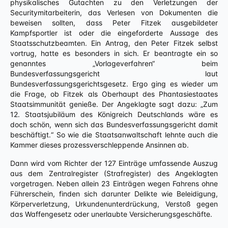
physikalisches Gutachten zu den Verletzungen der
Securitymitarbeiterin, das Verlesen von Dokumenten die
beweisen sollten, dass Peter Fitzek ausgebildeter
Kampfsportler ist oder die eingeforderte Aussage des
Staatsschutzbeamten. Ein Antrag, den Peter Fitzek selbst
vortrug, hatte es besonders in sich. Er beantragte ein so
genanntes „Vorlageverfahren“ beim
Bundesverfassungsgericht laut
Bundesverfassungsgerichtsgesetz. Ergo ging es wieder um
die Frage, ob Fitzek als Oberhaupt des Phantasiestaates
Staatsimmunität genieße. Der Angeklagte sagt dazu: „Zum
12. Staatsjubiläum des Königreich Deutschlands wäre es
doch schön, wenn sich das Bundesverfassungsgericht damit
beschäftigt.“ So wie die Staatsanwaltschaft lehnte auch die
Kammer dieses prozessverschleppende Ansinnen ab.
Dann wird vom Richter der 127 Einträge umfassende Auszug
aus dem Zentralregister (Strafregister) des Angeklagten
vorgetragen. Neben allein 23 Einträgen wegen Fahrens ohne
Führerschein, finden sich darunter Delikte wie Beleidigung,
Körperverletzung, Urkundenunterdrückung, Verstoß gegen
das Waffengesetz oder unerlaubte Versicherungsgeschäfte.