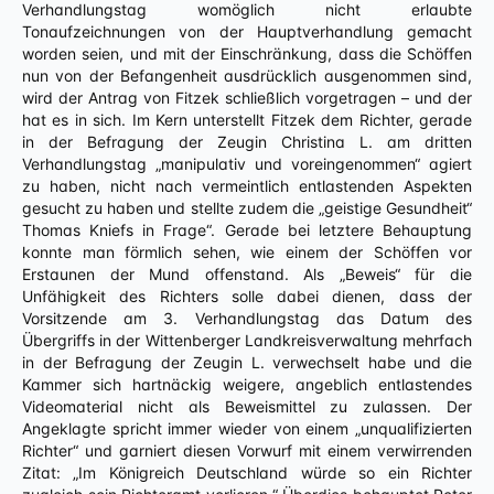
Verhandlungstag womöglich nicht erlaubte
Tonaufzeichnungen von der Hauptverhandlung gemacht
worden seien, und mit der Einschränkung, dass die Schöffen
nun von der Befangenheit ausdrücklich ausgenommen sind,
wird der Antrag von Fitzek schließlich vorgetragen – und der
hat es in sich. Im Kern unterstellt Fitzek dem Richter, gerade
in der Befragung der Zeugin Christina L. am dritten
Verhandlungstag „manipulativ und voreingenommen“ agiert
zu haben, nicht nach vermeintlich entlastenden Aspekten
gesucht zu haben und stellte zudem die „geistige Gesundheit“
Thomas Kniefs in Frage“. Gerade bei letztere Behauptung
konnte man förmlich sehen, wie einem der Schöffen vor
Erstaunen der Mund offenstand. Als „Beweis“ für die
Unfähigkeit des Richters solle dabei dienen, dass der
Vorsitzende am 3. Verhandlungstag das Datum des
Übergriffs in der Wittenberger Landkreisverwaltung mehrfach
in der Befragung der Zeugin L. verwechselt habe und die
Kammer sich hartnäckig weigere, angeblich entlastendes
Videomaterial nicht als Beweismittel zu zulassen. Der
Angeklagte spricht immer wieder von einem „unqualifizierten
Richter“ und garniert diesen Vorwurf mit einem verwirrenden
Zitat: „Im Königreich Deutschland würde so ein Richter