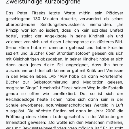
Zweistündige Kurzbiografie
Das Peter Fitzeks letzte Worte mithin sein Plädoyer
geschlagene 130 Minuten dauerte, verwundert ob seines
überbordenden Sendungsbewusstseins niemanden. „Im
Prinzip war ich so isoliert, dass ich kein soziales Umfeld
hatte“, steigt der Angeklagte in seine Kindheit ein und
zeichnet von sich und dieser Lebensphase ein düsteres Bild.
Seine Eltern habe er demnach gehasst und lieber Frösche
seziert und „Bücher über Strontiumisotope“ gelesen als sich
mit Gleichaltrigen abzugeben. In seiner Kindheit habe er sich
dann auch jenes dicke Fell angeeignet, dass ihn heute
auszeichne und deshalb könne er gut mit Kritik und Verrissen
in den Medien leben. „Ab 1989 habe ich dann vorurteilsfrei
Bücher zur Selbstoptimierung und Meditation gelesen,
magische Dinge“, beschreibt Fitzek seinen Weg in die Esoterik
genau so offen wie unreflektiert. Da, so ist sich der
Reichsideologe heute sicher, habe sich dann sein in der
Schule erworbenes, naturwissenschaftliches Weltbild in Luft
ausgelöst. Die nächste Station sei dann im Jahr 2000 die
Eröffnung eines kleinen Ladengeschäfts in der Wittenberger
Innenstadt gewesen: „Da wollte ich den Menschen mitteilen,
was mit Bewusstseinsveränderungen möglich ist.“ Er ist stolz