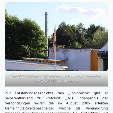
Das KRD-Gelände in Wittenberg; Foto: Projekt GegenPart
am 11.07.2022 in Wittenberg
Zur Entstehungsgeschichte des „Königreichs“ gibt er
selbstentlarvend zu Protokoll: „Das Endergebnis der
Verhandlungen waren die im August 2009 erteilten
Gemeinnützigkeitsbescheide, welche als Vereinbarung