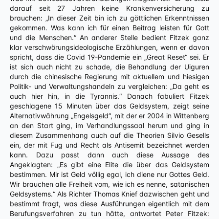
darauf seit 27 Jahren keine Krankenversicherung zu
brauchen: „In dieser Zeit bin ich zu göttlichen Erkenntnissen
gekommen. Was kann ich für einen Beitrag leisten für Gott
und die Menschen.“ An anderer Stelle bedient Fitzek ganz
klar verschwörungsideologische Erzählungen, wenn er davon
spricht, dass die Covid 19-Pandemie ein „Great Reset“ sei. Er
ist sich auch nicht zu schade, die Behandlung der Uiguren
durch die chinesische Regierung mit aktuellem und hiesigen
Politik- und Verwaltungshandeln zu vergleichen: „Da geht es
auch hier hin, in die Tyrannis.“ Danach fabuliert Fitzek
geschlagene 15 Minuten über das Geldsystem, zeigt seine
Alternativwährung „Engelsgeld“, mit der er 2004 in Wittenberg
an den Start ging, im Verhandlungssaal herum und ging in
diesem Zusammenhang auch auf die Theorien Silvio Gesells
ein, der mit Fug und Recht als Antisemit bezeichnet werden
kann. Dazu passt dann auch diese Aussage des
Angeklagten: „Es gibt eine Elite die über das Geldsystem
bestimmen. Mir ist Geld völlig egal, ich diene nur Gottes Geld.
Wir brauchen alle Freiheit vom, wie ich es nenne, satanischen
Geldsystems.“ Als Richter Thomas Knief dazwischen geht und
bestimmt fragt, was diese Ausführungen eigentlich mit dem
Berufungsverfahren zu tun hätte, antwortet Peter Fitzek: