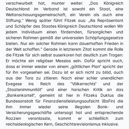
verschwurbelt hat, munter weiter: „Das Königreich
Deutschland im Verband ist sowohl ein Staat, eine
Weltanschauungsgemeinschaft, ein Verein als auch eine
Stiftung.“ Wenig später führt Fitzek aus: „Als Repräsentant
und Schöpfer des Staates Königreich Deutschland wollen Wir
jedem Individuum einen fördernden, fürsorglichen und
sicheren Rahmen gemäß der universalen Schöpfungsgesetze
bieten. Nur ein solcher Rahmen kann dauerhaften Frieden in
der Welt schaffen.“ Gerade in letzterem Zitat kommt die Rolle
die Fitzek für sich selbst auserkoren hat deutlich zum Tragen:
Er möchte ein religiöser Messias sein. Dafür spricht auch,
dass er immer wieder von einem „göttlichen Plan“ spricht der
für ihn vorgesehen sei. Dazu ist er sich nicht zu blöd, auch
aus der Tora zu zitieren. Nach einer schier unendlichen
Exegese ins Reich des “Völkerrechts“ und der
„Staatenimmunität“ und einer harschen Kritik an das
„Bankenkartell“, gemeint ist hier in Fitzeks Duktus die
Bundesanstalt für Finanzdienstleistungsaufsicht (BaFin) die
ihm immer wieder seine illegalen Bank- und
Versicherungsgeschäfte untersagt hat und entsprechende
Razzien veranlasste, kommt er schließlich zum
reichsideologischen Kern, Geschichtsrevisionismus inklusive.