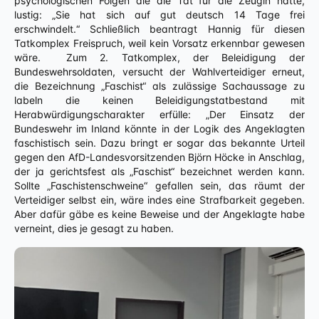
psychologischen Folgen die die Tat für die Zeugin hatte,
lustig: „Sie hat sich auf gut deutsch 14 Tage frei
erschwindelt.“ Schließlich beantragt Hannig für diesen
Tatkomplex Freispruch, weil kein Vorsatz erkennbar gewesen
wäre. Zum 2. Tatkomplex, der Beleidigung der
Bundeswehrsoldaten, versucht der Wahlverteidiger erneut,
die Bezeichnung „Faschist“ als zulässige Sachaussage zu
labeln die keinen Beleidigungstatbestand mit
Herabwürdigungscharakter erfülle: „Der Einsatz der
Bundeswehr im Inland könnte in der Logik des Angeklagten
faschistisch sein. Dazu bringt er sogar das bekannte Urteil
gegen den AfD-Landesvorsitzenden Björn Höcke in Anschlag,
der ja gerichtsfest als „Faschist“ bezeichnet werden kann.
Sollte „Faschistenschweine“ gefallen sein, das räumt der
Verteidiger selbst ein, wäre indes eine Strafbarkeit gegeben.
Aber dafür gäbe es keine Beweise und der Angeklagte habe
verneint, dies je gesagt zu haben.