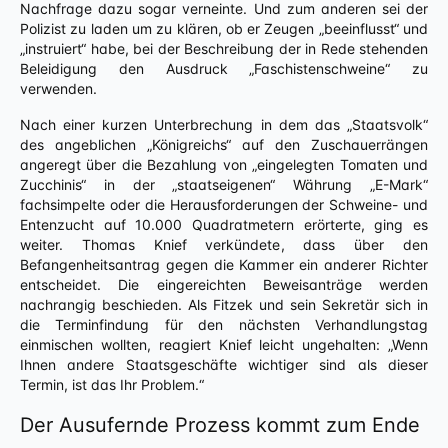
Nachfrage dazu sogar verneinte. Und zum anderen sei der
Polizist zu laden um zu klären, ob er Zeugen „beeinflusst“ und
„instruiert“ habe, bei der Beschreibung der in Rede stehenden
Beleidigung den Ausdruck „Faschistenschweine“ zu
verwenden.
Nach einer kurzen Unterbrechung in dem das „Staatsvolk“
des angeblichen „Königreichs“ auf den Zuschauerrängen
angeregt über die Bezahlung von „eingelegten Tomaten und
Zucchinis“ in der „staatseigenen“ Währung „E-Mark“
fachsimpelte oder die Herausforderungen der Schweine- und
Entenzucht auf 10.000 Quadratmetern erörterte, ging es
weiter. Thomas Knief verkündete, dass über den
Befangenheitsantrag gegen die Kammer ein anderer Richter
entscheidet. Die eingereichten Beweisanträge werden
nachrangig beschieden. Als Fitzek und sein Sekretär sich in
die Terminfindung für den nächsten Verhandlungstag
einmischen wollten, reagiert Knief leicht ungehalten: „Wenn
Ihnen andere Staatsgeschäfte wichtiger sind als dieser
Termin, ist das Ihr Problem.“
Der Ausufernde Prozess kommt zum Ende