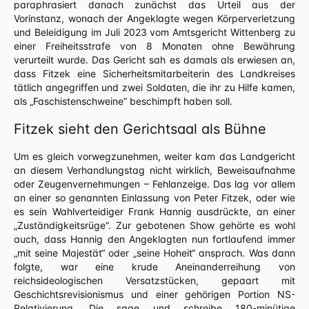
paraphrasiert danach zunächst das Urteil aus der
Vorinstanz, wonach der Angeklagte wegen Körperverletzung
und Beleidigung im Juli 2023 vom Amtsgericht Wittenberg zu
einer Freiheitsstrafe von 8 Monaten ohne Bewährung
verurteilt wurde. Das Gericht sah es damals als erwiesen an,
dass Fitzek eine Sicherheitsmitarbeiterin des Landkreises
tätlich angegriffen und zwei Soldaten, die ihr zu Hilfe kamen,
als „Faschistenschweine“ beschimpft haben soll.
Fitzek sieht den Gerichtsaal als Bühne
Um es gleich vorwegzunehmen, weiter kam das Landgericht
an diesem Verhandlungstag nicht wirklich, Beweisaufnahme
oder Zeugenvernehmungen – Fehlanzeige. Das lag vor allem
an einer so genannten Einlassung von Peter Fitzek, oder wie
es sein Wahlverteidiger Frank Hannig ausdrückte, an einer
„Zuständigkeitsrüge“. Zur gebotenen Show gehörte es wohl
auch, dass Hannig den Angeklagten nun fortlaufend immer
„mit seine Majestät“ oder „seine Hoheit“ ansprach. Was dann
folgte, war eine krude Aneinanderreihung von
reichsideologischen Versatzstücken, gepaart mit
Geschichtsrevisionismus und einer gehörigen Portion NS-
Relativierung. Die sage und schreibe 180-minütige