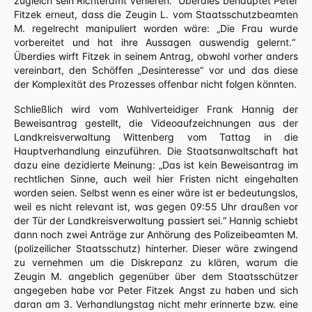
zugleich sein Richteramt verlieren.“ Überdies behauptet Peter
Fitzek erneut, dass die Zeugin L. vom Staatsschutzbeamten
M. regelrecht manipuliert worden wäre: „Die Frau wurde
vorbereitet und hat ihre Aussagen auswendig gelernt.“
Überdies wirft Fitzek in seinem Antrag, obwohl vorher anders
vereinbart, den Schöffen „Desinteresse“ vor und das diese
der Komplexität des Prozesses offenbar nicht folgen könnten.
Schließlich wird vom Wahlverteidiger Frank Hannig der
Beweisantrag gestellt, die Videoaufzeichnungen aus der
Landkreisverwaltung Wittenberg vom Tattag in die
Hauptverhandlung einzuführen. Die Staatsanwaltschaft hat
dazu eine dezidierte Meinung: „Das ist kein Beweisantrag im
rechtlichen Sinne, auch weil hier Fristen nicht eingehalten
worden seien. Selbst wenn es einer wäre ist er bedeutungslos,
weil es nicht relevant ist, was gegen 09:55 Uhr draußen vor
der Tür der Landkreisverwaltung passiert sei.“ Hannig schiebt
dann noch zwei Anträge zur Anhörung des Polizeibeamten M.
(polizeilicher Staatsschutz) hinterher. Dieser wäre zwingend
zu vernehmen um die Diskrepanz zu klären, warum die
Zeugin M. angeblich gegenüber über dem Staatsschützer
angegeben habe vor Peter Fitzek Angst zu haben und sich
daran am 3. Verhandlungstag nicht mehr erinnerte bzw. eine