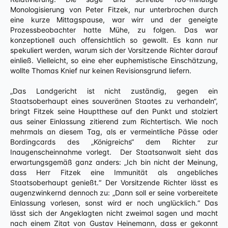
Monologisierung von Peter Fitzek, nur unterbrochen durch
eine kurze Mittagspause, war wirr und der geneigte
Prozessbeobachter hatte Mühe, zu folgen. Das war
konzeptionell auch offensichtlich so gewollt. Es kann nur
spekuliert werden, warum sich der Vorsitzende Richter darauf
einließ. Vielleicht, so eine eher euphemistische Einschätzung,
wollte Thomas Knief nur keinen Revisionsgrund liefern.
„Das Landgericht ist nicht zuständig, gegen ein
Staatsoberhaupt eines souveränen Staates zu verhandeln“,
bringt Fitzek seine Hauptthese auf den Punkt und stolziert
aus seiner Einlassung zitierend zum Richtertisch. Wie noch
mehrmals an diesem Tag, als er vermeintliche Pässe oder
Bordingcards des „Königreichs“ dem Richter zur
Inaugenscheinnahme vorlegt. Der Staatsanwalt sieht das
erwartungsgemäß ganz anders: „Ich bin nicht der Meinung,
dass Herr Fitzek eine Immunität als angebliches
Staatsoberhaupt genießt.“ Der Vorsitzende Richter lässt es
augenzwinkernd dennoch zu: „Dann soll er seine vorbereitete
Einlassung vorlesen, sonst wird er noch unglücklich.“ Das
lässt sich der Angeklagten nicht zweimal sagen und macht
nach einem Zitat von Gustav Heinemann, dass er gekonnt