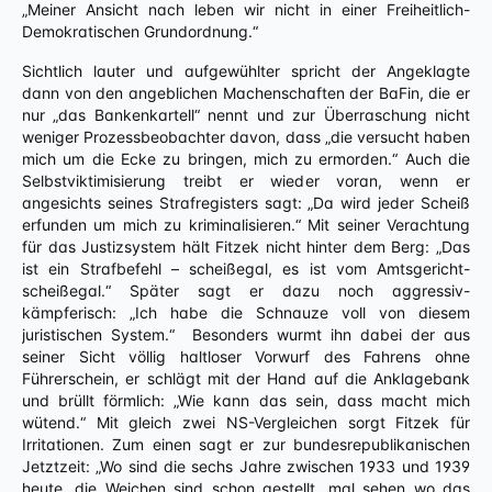
„Meiner Ansicht nach leben wir nicht in einer Freiheitlich-
Demokratischen Grundordnung.“
Sichtlich lauter und aufgewühlter spricht der Angeklagte
dann von den angeblichen Machenschaften der BaFin, die er
nur „das Bankenkartell“ nennt und zur Überraschung nicht
weniger Prozessbeobachter davon, dass „die versucht haben
mich um die Ecke zu bringen, mich zu ermorden.“ Auch die
Selbstviktimisierung treibt er wieder voran, wenn er
angesichts seines Strafregisters sagt: „Da wird jeder Scheiß
erfunden um mich zu kriminalisieren.“ Mit seiner Verachtung
für das Justizsystem hält Fitzek nicht hinter dem Berg: „Das
ist ein Strafbefehl – scheißegal, es ist vom Amtsgericht-
scheißegal.“ Später sagt er dazu noch aggressiv-
kämpferisch: „Ich habe die Schnauze voll von diesem
juristischen System.“ Besonders wurmt ihn dabei der aus
seiner Sicht völlig haltloser Vorwurf des Fahrens ohne
Führerschein, er schlägt mit der Hand auf die Anklagebank
und brüllt förmlich: „Wie kann das sein, dass macht mich
wütend.“ Mit gleich zwei NS-Vergleichen sorgt Fitzek für
Irritationen. Zum einen sagt er zur bundesrepublikanischen
Jetztzeit: „Wo sind die sechs Jahre zwischen 1933 und 1939
heute, die Weichen sind schon gestellt, mal sehen wo das