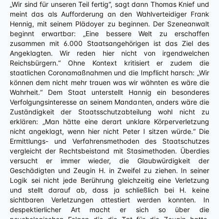
„Wir sind für unseren Teil fertig“, sagt dann Thomas Knief und
meint das als Aufforderung an den Wahlverteidiger Frank
Hennig, mit seinem Plädoyer zu beginnen. Der Szeneanwalt
beginnt erwartbar: „Eine bessere Welt zu erschaffen
zusammen mit 6.000 Staatsangehörigen ist das Ziel des
Angeklagten. Wir reden hier nicht von irgendwelchen
Reichsbürgern.“ Ohne Kontext kritisiert er zudem die
staatlichen Coronamaßnahmen und die Impflicht harsch: „Wir
können dem nicht mehr trauen was wir wähnten es wäre die
Wahrheit.“ Dem Staat unterstellt Hannig ein besonderes
Verfolgungsinteresse an seinem Mandanten, anders wäre die
Zuständigkeit der Staatsschutzabteilung wohl nicht zu
erklären: „Man hätte eine derart unklare Körperverletzung
nicht angeklagt, wenn hier nicht Peter I sitzen würde.“ Die
Ermittlungs- und Verfahrensmethoden des Staatschutzes
vergleicht der Rechtsbeistand mit Stasimethoden. Überdies
versucht er immer wieder, die Glaubwürdigkeit der
Geschädigten und Zeugin H. in Zweifel zu ziehen. In seiner
Logik sei nicht jede Berührung gleichzeitig eine Verletzung
und stellt darauf ab, dass ja schließlich bei H. keine
sichtbaren Verletzungen attestiert werden konnten. In
despektierlicher Art macht er sich so über die