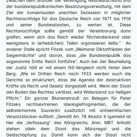
zwischen dem Gründer der Vereinigung NeuDeutschland und
der bundesrepublikanischen Besatzungsverwaltung, mit dem
Ziel der konsensualen unechten Sezession in möglicher
Rechtsnachfolge für das Deutsche Reich von 1871 bis 1918
und seiner Bundesstaaten, zu werten ist. Diese
Rechtsnachfolge sollte gemäß der Vereinbarung dann
greifen, wenn sich das Reich wieder flächendeckend oder
wenigstens in (erheblichen) Teilen organisieren ließe.“ An
anderer Stelle spricht Fitzek vom „Weimarer Diktatfrieden der
Siegermächte“ und davon, dass „die Bundesrepublik das
sogenannte Dritte Reich fortführe“. Auch bei der Beurteilung
der Justiz hält er mit einem NS-Vergleich nicht hinter dem
Berg: „Wie im Dritten Reich nach 1933 werden auch die
Gerichte so strukturiert, dass die Agenda der destruktiven
Kräfte als Recht und Gesetz dargestellt wird. Wenn der Staat
den Boden des Rechtes verlässt, wird Widerstand zur heiligen
Pflicht.“ Ein ganzer Blumenstrauß an Belegen für Peter
Fitzeks rechtsextremen Ideologiefragmenten, die der
selbsternannte Souverän zusätzlich mit antisemitischen
Versatzstücken auflädt: „Gemäß Art. 78 Absatz 4 (gemeint ist
hier die „Verfassung“ des Königreichs; Anm. MBT Anhalt)
stehen allein dem Staat das Münzregal und die
Geldschöpfung zu. Damit kann sich der Staat nicht