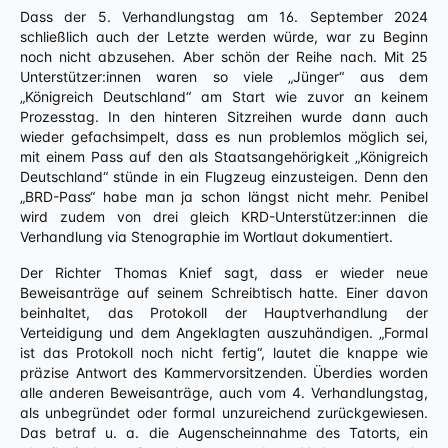
Dass der 5. Verhandlungstag am 16. September 2024
schließlich auch der Letzte werden würde, war zu Beginn
noch nicht abzusehen. Aber schön der Reihe nach. Mit 25
Unterstützer:innen waren so viele „Jünger“ aus dem
„Königreich Deutschland“ am Start wie zuvor an keinem
Prozesstag. In den hinteren Sitzreihen wurde dann auch
wieder gefachsimpelt, dass es nun problemlos möglich sei,
mit einem Pass auf den als Staatsangehörigkeit „Königreich
Deutschland“ stünde in ein Flugzeug einzusteigen. Denn den
„BRD-Pass“ habe man ja schon längst nicht mehr. Penibel
wird zudem von drei gleich KRD-Unterstützer:innen die
Verhandlung via Stenographie im Wortlaut dokumentiert.
Der Richter Thomas Knief sagt, dass er wieder neue
Beweisanträge auf seinem Schreibtisch hatte. Einer davon
beinhaltet, das Protokoll der Hauptverhandlung der
Verteidigung und dem Angeklagten auszuhändigen. „Formal
ist das Protokoll noch nicht fertig“, lautet die knappe wie
präzise Antwort des Kammervorsitzenden. Überdies worden
alle anderen Beweisanträge, auch vom 4. Verhandlungstag,
als unbegründet oder formal unzureichend zurückgewiesen.
Das betraf u. a. die Augenscheinnahme des Tatorts, ein