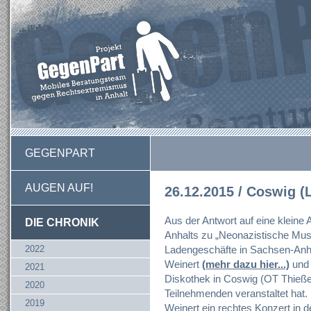
GEGENPART
AUGEN AUF!
26.12.2015 / Coswig (
Aus der Antwort auf eine kleine
DIE CHRONIK
Anhalts zu „Neonazistische Mus
2022
Ladengeschäfte in Sachsen-Anha
Weinert
(mehr dazu hier...)
und 
2021
Diskothek in Coswig (OT Thieße
2020
Teilnehmenden veranstaltet hat.
2019
Weinert ein rechtes Konzert in d