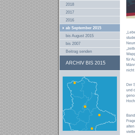
2018
2017
2016
ab September 2015
„Leb
bis August 2015
stud
Neumi
bis 2007
„zei
Beitrag senden
Wappe
für A
ARCHIV BIS 2015
Männe
nicht
Der S
und 
genom
Hochs
Band 
Frage
alten
vielb