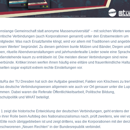
enslange Gemeinschaft statt anonyme Massenuniversität“ – mit solchen Worten we
entische Verbindungen (auch Korporationen genannt) unter den Erstsemestern um
tglieder. Was nach Ersatzfamilie klingt, wird vor allem mit Traditionen und angebl
tlosen Werten“ begründet. Zu diesen gehören bunte Mützen und Bänder, Degen und
n, rituelle Abendveranstaltungen und jahrhundertealte Lieder sowie eine Sprache
ußenstehende kaum zu enträtseln ist. Die meisten dieser Verbindungen sind reine
rbünde. Kritiker:innen werfen ihnen häufig eine elitäre und frauenfeindliche Halt
 selten sogar explizit extrem rechte Einstellungen vor.
tuRa der TU Dresden hat sich der Aufgabe gewidmet, Fakten von Klischees zu tr
das deutsche Verbindungswesen allgemein wie auch vor Ort genauer unter die Lu
men. Dabei waren die Referate Öffentlichkeitsarbeit, Politische Bildung,
chulpolitik und WHAT beteiligt.
1 zeigt die historische Entwicklung der deutschen Verbindungen, geht erstens der
 ihrer Rolle beim Aufstieg des Nationalsozialismus nach, prüft zweitens, wie viel v
 Elite noch übriggeblieben ist und zeigt drittens, was die Korporationen mit der derz
eschworenen „Neuen Rechten“ in der Bundesrepublik verbindet.