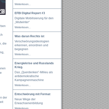
Weiterlesen...
EFBI Digital Report #3
Digitale Mobilisierung für den
„Wutwinter“
rben
Weiterlesen...
ich
Was daran Rechts ist
Verschwörungsideologien
, die
erkennen, einordnen und
begegnen
ung,
Weiterlesen...
Energiekrise und Russlands
Krieg.
ennen
Das „Querdenken”-Milieu als
pe
antidemokratische
Kampagnenmaschine
Weiterlesen...
Entschwörung mit Format
on der
Neue Wege der
eit
Erwachsenenbildung
Weiterlesen...