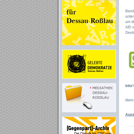
Band 
unter
um di
AfD v
Deut
Info/
Mehr 
Ausg