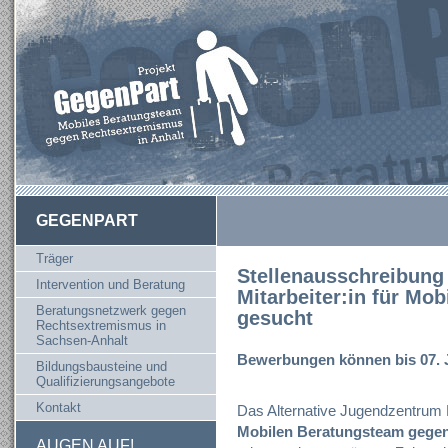
GEGENPART
Träger
Stellenausschreibung 
Intervention und Beratung
Mitarbeiter:in für Mo
Beratungsnetzwerk gegen
gesucht
Rechtsextremismus in
Sachsen-Anhalt
Bewerbungen können bis 07. J
Bildungsbausteine und
Qualifizierungsangebote
Kontakt
Das Alternative Jugendzentrum D
Mobilen Beratungsteam gege
AUGEN AUF!