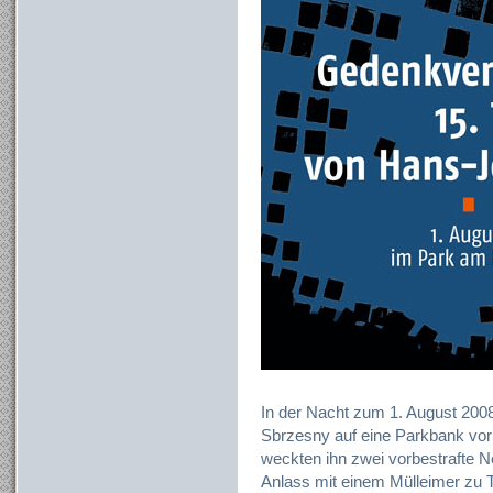
In der Nacht zum 1. August 200
Sbrzesny auf eine Parkbank vo
weckten ihn zwei vorbestrafte N
Anlass mit einem Mülleimer zu 