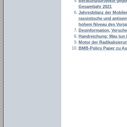
Beratungsprojekte gegen
Gesamtjahr 2021
Jahresbilanz der Mobile
rassistische und antise
hohem Niveau des Vorja
Desinformation, Versch
Handreichung: Was tun b
Motor der Radikalisieru
BMB-Policy Paper zu Au