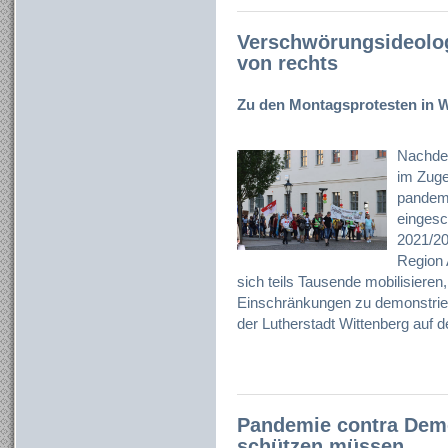
Verschwörungsideolo
von rechts
Zu den Montagsprotesten in Wi
Nachde
im Zug
pandem
eingesc
2021/20
Region 
sich teils Tausende mobilisiere
Einschränkungen zu demonstrier
der Lutherstadt Wittenberg auf d
Pandemie contra Dem
schützen müssen