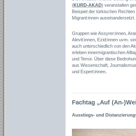
(
KURD-AKAD
) veranstalten g
Beispiel der türkischen Rechte
Migrant:innen auseinandersetzt.
Gruppen wie Assyrer:innen, Aram
Alevit:innen, Ezid:innen uvm. 
auch unterschiedlich von den Akt
erleben innermigrantischen Allt
und Terror. Über diese Bedrohu
aus Wissenschaft, Journalismus 
und Expert:innen.
Fachtag „Auf (An-)We
Ausstiegs- und Distanzierungs