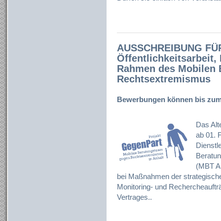
AUSSCHREIBUNG FÜ
Öffentlichkeitsarbeit
Rahmen des Mobilen 
Rechtsextremismus
Bewerbungen können bis zum 
Das Alt
ab 01. 
Dienstl
Beratun
(MBT An
bei Maßnahmen der strategischen
Monitoring- und Rechercheauft
Vertrages..