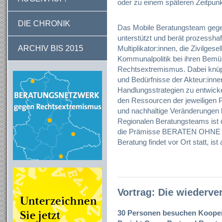
oder zu einem späteren Zeitpunk
DIE CHRONIK
Das Mobile Beratungsteam geg
unterstützt und berät prozessh
ARCHIV BIS 2015
Multiplikator:innen, die Zivilgese
Kommunalpolitik bei ihren Bem
Rechtsextremismus. Dabei knüpf
und Bedürfnisse der Akteur:inne
Handlungsstrategien zu entwicke
den Ressourcen der jeweiligen P
und nachhaltige Veränderungen b
Regionalen Beratungsteams ist du
die Prämisse BERATEN OHNE 
Beratung findet vor Ort statt, is
Vortrag: Die wiederve
30 Personen besuchen Koopera