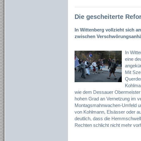
Die gescheiterte Refo
In Wittenberg vollzieht sich 
zwischen Verschwörungsanhä
In Witt
eine de
angekün
Mit Sze
Querden
Kohlman
wie dem Dessauer Obermeister Ka
hohen Grad an Vernetzung im v
Montagsmahnwachen-Umfeld unte
von Kohlmann, Elsässer oder a
deutlich, dass die Hemmschwel
Rechten schlicht nicht mehr vor