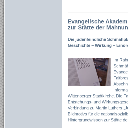
Evangelische Akademie
zur Stätte der Mahnu
Die judenfeindliche Schmähpla
Geschichte – Wirkung – Eino
Im Rahm
Schmähp
Evangel
Faltbros
Abschni
Informa
Wittenberger Stadtkirche. Die Fal
Entstehungs- und Wirkungsgeschi
Verbindung zu Martin Luthers „J
Bildmotivs für die nationalsozia
Hintergrundwissen zur Stätte de