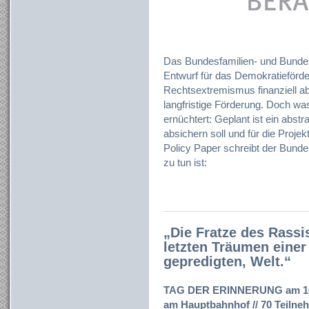
Das Bundesfamilien- und Bundes
Entwurf für das Demokratieförder
Rechtsextremismus finanziell absi
langfristige Förderung. Doch was
ernüchtert: Geplant ist ein abst
absichern soll und für die Proje
Policy Paper schreibt der Bund
zu tun ist:
„Die Fratze des Rass
letzten Träumen einer
gepredigten, Welt.“
TAG DER ERINNERUNG am 10. 
am Hauptbahnhof // 70 Teilne