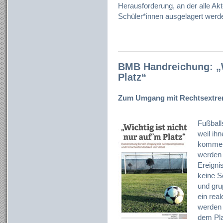
Herausforderung, an der alle Akte
Schüler*innen ausgelagert werde
BMB Handreichung: „Wi
Platz“
Zum Umgang mit Rechtsextre
Fußball
weil ihn
kommen
werden 
Ereigni
keine S
und gru
ein rea
werden f
dem Pla