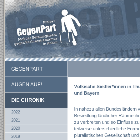
GEGENPART
AUGEN AUF!
Völkische Siedler*innen in T
und Bayern
DIE CHRONIK
In nahezu allen Bundesländern 
2022
Besiedlung ländlicher Räume ihr
2021
zu verbreiten und so Einfluss z
2020
teilweise unterschiedliche Forme
pluralistischen Gesellschaft un
2019