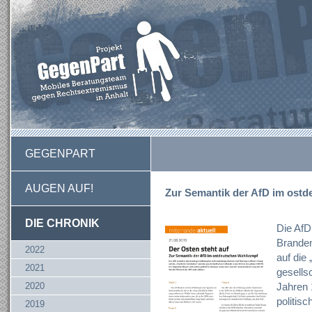
GEGENPART
AUGEN AUF!
Zur Semantik der AfD im ost
DIE CHRONIK
Die AfD
Branden
2022
auf die
2021
gesells
2020
Jahren 
politisc
2019