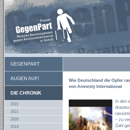
GEGENPART
AUGEN AUF!
Wie Deutschland die Opfer rass
von Amnesty International
DIE CHRONIK
In den 
2022
drastis
2021
rassist
2020
– zu ve
Zahl ge
2019