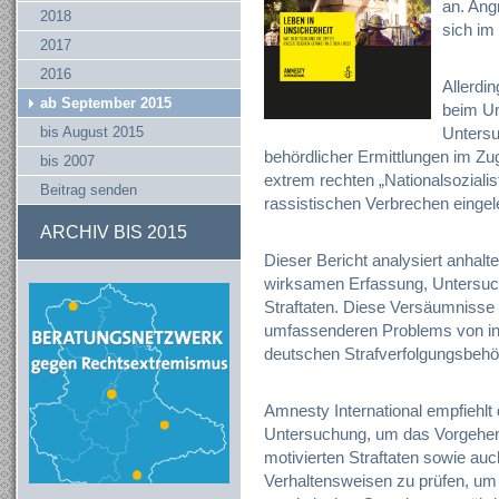
an. Ang
2018
sich im
2017
2016
Allerdin
ab September 2015
beim Um
bis August 2015
Untersu
behördlicher Ermittlungen im Z
bis 2007
extrem rechten „Nationalsozial
Beitrag senden
rassistischen Verbrechen eingel
ARCHIV BIS 2015
Dieser Bericht analysiert anhal
wirksamen Erfassung, Untersuch
Straftaten. Diese Versäumnisse k
umfassenderen Problems von ins
deutschen Strafverfolgungsbehö
Amnesty International empfiehlt
Untersuchung, um das Vorgehen 
motivierten Straftaten sowie au
Verhaltensweisen zu prüfen, um k