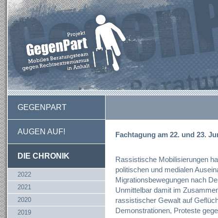
GEGENPART
AUGEN AUF!
Fachtagung am 22. und 23. Ju
DIE CHRONIK
Rassistische Mobilisierungen hab
politischen und medialen Ausei
2022
Migrationsbewegungen nach Deu
2021
Unmittelbar damit im Zusammenh
2020
rassistischer Gewalt auf Geflüc
Demonstrationen, Proteste gege
2019