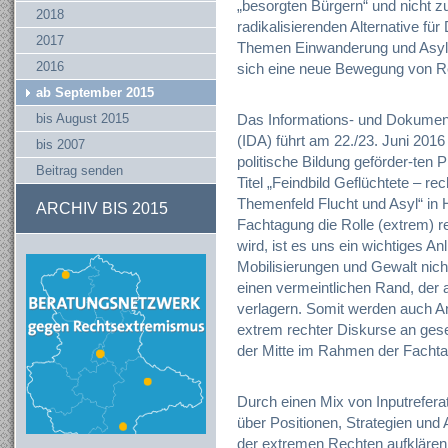
„besorgten Bürgern“ und nicht z
2018
radikalisierenden Alternative fü
2017
Themen Einwanderung und Asyl ge
2016
sich eine neue Bewegung von Re
ab September 2015
bis August 2015
Das Informations- und Dokument
(IDA) führt am 22./23. Juni 201
bis 2007
politische Bildung geförder-ten
Beitrag senden
Titel „Feindbild Geflüchtete – re
Themenfeld Flucht und Asyl“ in
ARCHIV BIS 2015
Fachtagung die Rolle (extrem) 
wird, ist es uns ein wichtiges A
Mobilisierungen und Gewalt nich
einen vermeintlichen Rand, der a
verlagern. Somit werden auch A
extrem rechter Diskurse an gese
der Mitte im Rahmen der Fachta
Durch einen Mix von Inputrefer
über Positionen, Strategien und
der extremen Rechten aufklären,