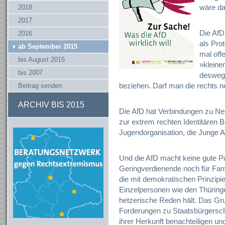
wäre d
2018
2017
Die AfD
2016
als Prot
ab September 2015
mal off
bis August 2015
»kleinen
bis 2007
deswege
beziehen. Darf man die rechts n
Beitrag senden
ARCHIV BIS 2015
Die AfD hat Verbindungen zu Ne
zur extrem rechten Identitären
Jugendorganisation, die Junge Al
Und die AfD macht keine gute Pol
Geringverdienende noch für Famil
die mit demokratischen Prinzipien
Einzelpersonen wie den Thüring
hetzerische Reden hält. Das G
Forderungen zu Staatsbürgerscha
ihrer Herkunft benachteiligen und