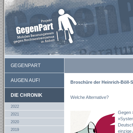
GEGENPART
AUGEN AUF!
Broschüre der Heinrich-Böll-S
DIE CHRONIK
Welche Alternative?
2022
Gegen »
2021
»System
2020
Deutschl
2019
einzige 