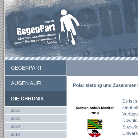
GEGENPART
AUGEN AUF!
Polarisierung und Zusammenh
DIE CHRONIK
Es ist 
steht a
2022
Verfügu
2021
Downloa
2020
Sozialf
Univers
2019