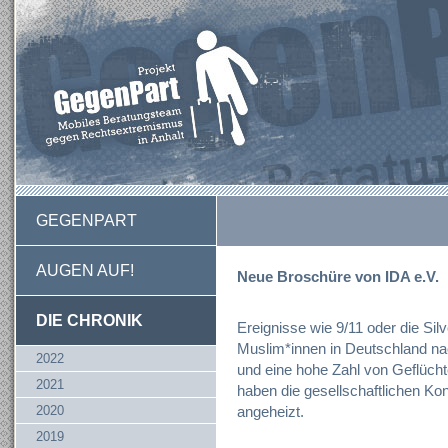
GEGENPART
AUGEN AUF!
Neue Broschüre von IDA e.V.
DIE CHRONIK
Ereignisse wie 9/11 oder die Sil
Muslim*innen in Deutschland nac
2022
und eine hohe Zahl von Geflüch
2021
haben die gesellschaftlichen Ko
2020
angeheizt.
2019