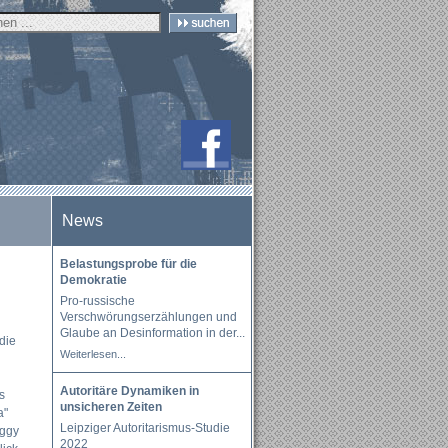
News
Belastungsprobe für die
Demokratie
Pro-russische
Verschwörungserzählungen und
Glaube an Desinformation in der
...
die
Weiterlesen...
Autoritäre Dynamiken in
s
unsicheren Zeiten
a"
Leipziger Autoritarismus-Studie
eggy
2022