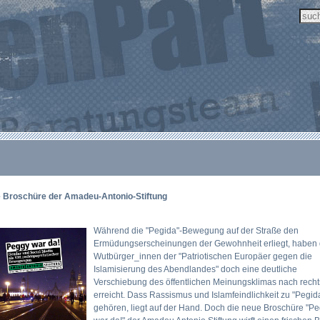
 Broschüre der Amadeu-Antonio-Stiftung
Während die "Pegida"-Bewegung auf der Straße den
Ermüdungserscheinungen der Gewohnheit erliegt, haben 
Wutbürger_innen der "Patriotischen Europäer gegen die
Islamisierung des Abendlandes" doch eine deutliche
Verschiebung des öffentlichen Meinungsklimas nach recht
erreicht. Dass Rassismus und Islamfeindlichkeit zu "Pegid
gehören, liegt auf der Hand. Doch die neue Broschüre "P