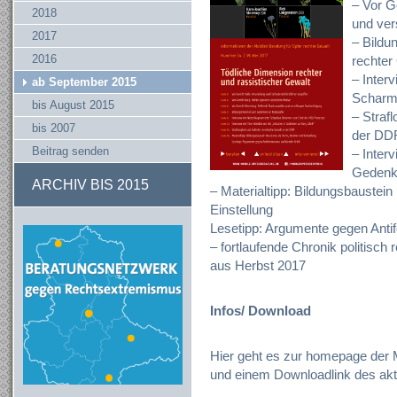
– Vor G
2018
und ver
2017
– Bildu
2016
rechter
– Inter
ab September 2015
Scharm
bis August 2015
– Strafl
bis 2007
der DD
Beitrag senden
– Interv
Gedenke
ARCHIV BIS 2015
– Materialtipp: Bildungsbaustein
Einstellung
Lesetipp: Argumente gegen Anti
– fortlaufende Chronik politisch 
aus Herbst 2017
Infos/ Download
Hier geht es zur homepage der M
und einem Downloadlink des akt