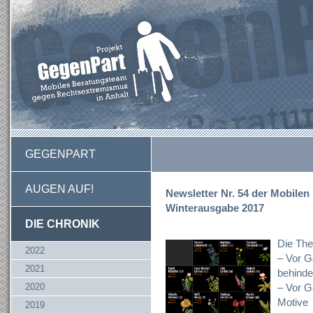
GEGENPART
AUGEN AUF!
Newsletter Nr. 54 der Mobilen
Winterausgabe 2017
DIE CHRONIK
Die The
2022
– Vor G
2021
behinde
2020
– Vor Ge
Motive
2019