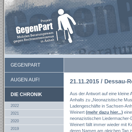
GEGENPART
AUGEN AUF!
21.11.2015 / Dessau-
Aus der Antwort auf eine kleine
DIE CHRONIK
Anhalts zu „Neonazistische Mus
2022
Ladengeschäfte in Sachsen-Anha
Weinert
(mehr dazu hier...)
eine
2021
neonazistischen Liedermacher-Du
2020
Weinert fällt immer wieder mit K
2019
deren Namen am gleichen Tag zu