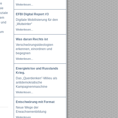
re
Weiterlesen...
sie
oziale
EFBI Digital Report #3
dem
Digitale Mobilisierung für den
n und
„Wutwinter“
Weiterlesen...
 um
Was daran Rechts ist
Verschwörungsideologien
erkennen, einordnen und
begegnen
Weiterlesen...
Energiekrise und Russlands
Krieg.
Das „Querdenken”-Milieu als
antidemokratische
Kampagnenmaschine
Weiterlesen...
Entschwörung mit Format
Neue Wege der
Erwachsenenbildung
Weiterlesen...