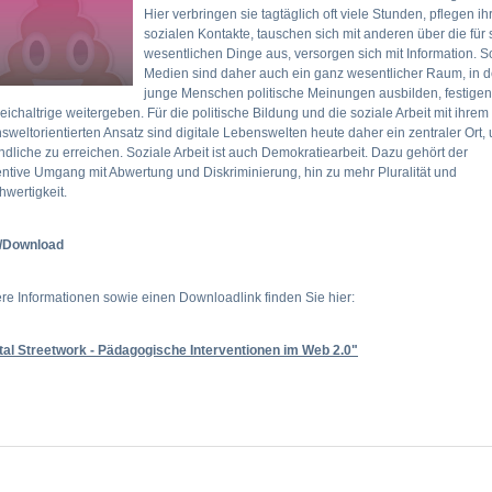
Hier verbringen sie tagtäglich oft viele Stunden, pflegen ih
sozialen Kontakte, tauschen sich mit anderen über die für 
wesentlichen Dinge aus, versorgen sich mit Information. S
Medien sind daher auch ein ganz wesentlicher Raum, in 
junge Menschen politische Meinungen ausbilden, festige
eichaltrige weitergeben. Für die politische Bildung und die soziale Arbeit mit ihrem
sweltorientierten Ansatz sind digitale Lebenswelten heute daher ein zentraler Ort,
dliche zu erreichen. Soziale Arbeit ist auch Demokratiearbeit. Dazu gehört der
ntive Umgang mit Abwertung und Diskriminierung, hin zu mehr Pluralität und
hwertigkeit.
s/Download
re Informationen sowie einen Downloadlink finden Sie hier:
ital Streetwork - Pädagogische Interventionen im Web 2.0"