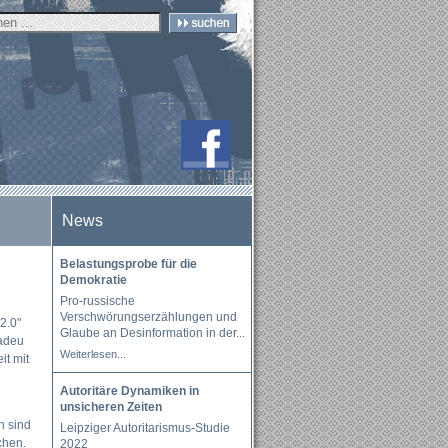
News
Belastungsprobe für die
Demokratie
Pro-russische
Verschwörungserzählungen und
2.0"
Glaube an Desinformation in der
...
madeu
Weiterlesen...
it mit
Autoritäre Dynamiken in
unsicheren Zeiten
n sind
Leipziger Autoritarismus-Studie
chen.
2022