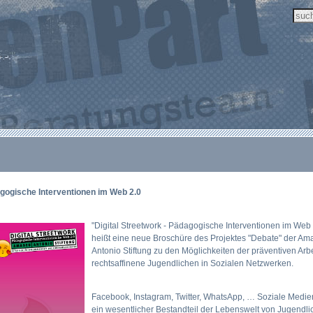
gogische Interventionen im Web 2.0
"Digital Streetwork - Pädagogische Interventionen im Web 
heißt eine neue Broschüre des Projektes "Debate" der A
Antonio Stiftung zu den Möglichkeiten der präventiven Arbe
rechtsaffinene Jugendlichen in Sozialen Netzwerken.
Facebook, Instagram, Twitter, WhatsApp, … Soziale Medie
ein wesentlicher Bestandteil der Lebenswelt von Jugendli