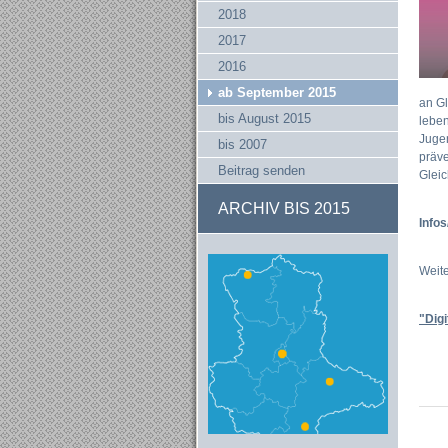
2018
2017
2016
ab September 2015
an Gl
bis August 2015
leben
Jugen
bis 2007
präve
Beitrag senden
Gleic
ARCHIV BIS 2015
Info
Weite
"Dig