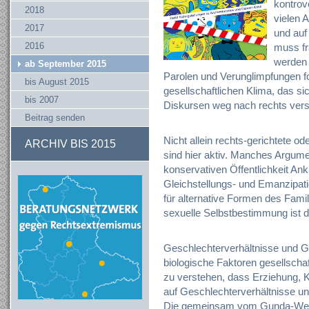
kontrov
2018
vielen 
2017
und auf
2016
muss fr
werden 
ab September 2015
Parolen und Verunglimpfungen fo
bis August 2015
gesellschaftlichen Klima, das s
bis 2007
Diskursen weg nach rechts vers
Beitrag senden
Nicht allein rechts-gerichtete od
ARCHIV BIS 2015
sind hier aktiv. Manches Argumen
konservativen Öffentlichkeit A
Gleichstellungs- und Emanzipat
für alternative Formen des Fami
sexuelle Selbstbestimmung ist d
Geschlechterverhältnisse und Ge
biologische Faktoren gesellschaf
zu verstehen, dass Erziehung, 
auf Geschlechterverhältnisse u
Die gemeinsam vom Gunda-Werner-