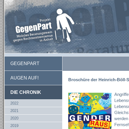
GEGENPART
AUGEN AUF!
Broschüre der Heinrich-Böll-
DIE CHRONIK
Angriff
Lebensw
2022
Lebensm
2021
Gleichs
2020
werden 
Fernseh
2019