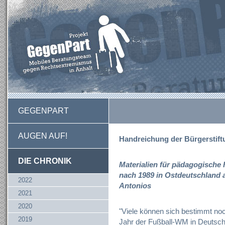
GEGENPART
AUGEN AUF!
Handreichung der Bürgerstif
DIE CHRONIK
Materialien für pädagogisch
nach 1989 in Ostdeutschland
2022
Antonios
2021
2020
"Viele können sich bestimmt noch
2019
Jahr der Fußball-WM in Deutschla