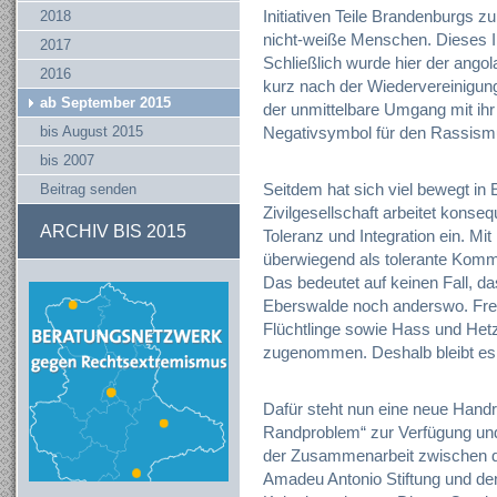
Initiativen Teile Brandenburgs z
2018
nicht-weiße Menschen. Dieses I
2017
Schließlich wurde hier der ango
2016
kurz nach der Wiedervereinigung 
ab September 2015
der unmittelbare Umgang mit ih
bis August 2015
Negativsymbol für den Rassism
bis 2007
Seitdem hat sich viel bewegt in 
Beitrag senden
Zivilgesellschaft arbeitet kons
ARCHIV BIS 2015
Toleranz und Integration ein. Mit
überwiegend als tolerante Kommune
Das bedeutet auf keinen Fall, d
Eberswalde noch anderswo. Frem
Flüchtlinge sowie Hass und Hetz
zugenommen. Deshalb bleibt es 
Dafür steht nun eine neue Handr
Randproblem“ zur Verfügung und
der Zusammenarbeit zwischen d
Amadeu Antonio Stiftung und den