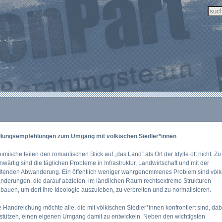
lungsempfehlungen zum Umgang mit völkischen Siedler*innen
imische teilen den romantischen Blick auf „das Land“ als Ort der Idylle oft nicht. Zu
wärtig sind die täglichen Probleme in Infrastruktur, Landwirtschaft und mit der
ltenden Abwanderung. Ein öffentlich weniger wahrgenommenes Problem sind völk
derungen, die darauf abzielen, im ländlichen Raum rechtsextreme Strukturen
bauen, um dort ihre Ideologie auszuleben, zu verbreiten und zu normalisieren.
 Handreichung möchte alle, die mit völkischen Siedler*innen konfrontiert sind, dab
stützen, einen eigenen Umgang damit zu entwickeln. Neben den wichtigsten