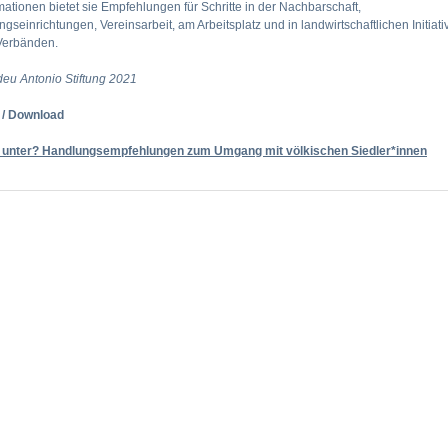
mationen bietet sie Empfehlungen für Schritte in der Nachbarschaft,
ngseinrichtungen, Vereinsarbeit, am Arbeitsplatz und in landwirtschaftlichen Initiat
Verbänden.
eu Antonio Stiftung 2021
s / Download
 unter? Handlungsempfehlungen zum Umgang mit völkischen Siedler*innen