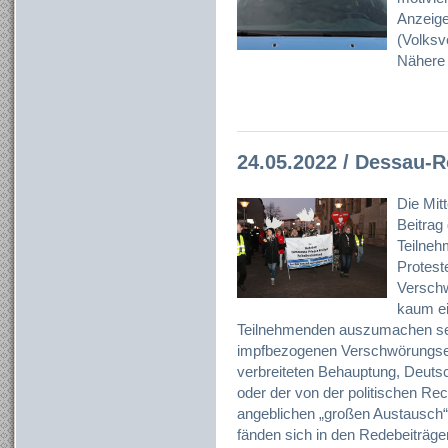
Anzeig
(Volksve
Nähere 
24.05.2022 / Dessau-
Die Mit
Beitrag 
Teilneh
Protest
Verschw
kaum ei
Teilnehmenden auszumachen sei
impfbezogenen Verschwörungser
verbreiteten Behauptung, Deutsc
oder der von der politischen Re
angeblichen „großen Austausch“
fänden sich in den Redebeiträg