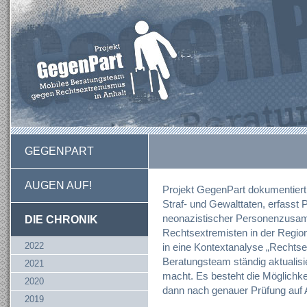
GEGENPART
AUGEN AUF!
Projekt GegenPart dokumentiert 
Straf- und Gewalttaten, erfasst P
neonazistischer Personenzusamm
DIE CHRONIK
Rechtsextremisten in der Region
2022
in eine Kontextanalyse „Rechtse
Beratungsteam ständig aktualisie
2021
macht. Es besteht die Möglichkei
2020
dann nach genauer Prüfung auf Au
2019