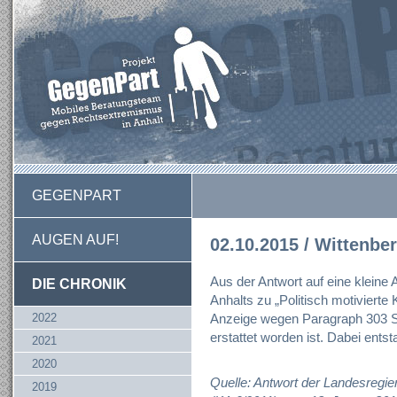
GEGENPART
AUGEN AUF!
02.10.2015 / Wittenbe
Aus der Antwort auf eine kleine
DIE CHRONIK
Anhalts zu „Politisch motivierte K
2022
Anzeige wegen Paragraph 303 S
erstattet worden ist. Dabei ent
2021
2020
Quelle: Antwort der Landesregie
2019