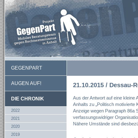
GEGENPART
AUGEN AUF!
21.10.2015 / Dessau-
Aus der Antwort auf eine kleine
DIE CHRONIK
Anhalts zu „Politisch motivierte K
2022
Anzeige wegen Paragraph 86a 
verfassungswidriger Organisation
2021
Nähere Umstände sind diesbezüg
2020
2019