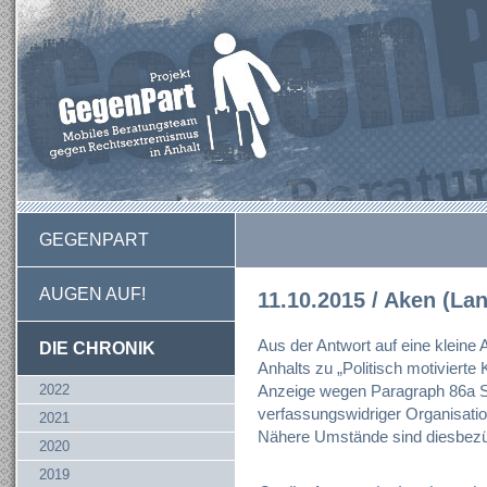
GEGENPART
AUGEN AUF!
11.10.2015 / Aken (Lan
Aus der Antwort auf eine kleine
DIE CHRONIK
Anhalts zu „Politisch motivierte K
2022
Anzeige wegen Paragraph 86a 
verfassungswidriger Organisation
2021
Nähere Umstände sind diesbezüg
2020
2019