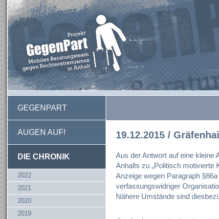
GEGENPART
AUGEN AUF!
19.12.2015 / Gräfenha
Aus der Antwort auf eine kleine
DIE CHRONIK
Anhalts zu „Politisch motivierte K
2022
Anzeige wegen Paragraph §86a
verfassungswidriger Organisation
2021
Nähere Umstände sind diesbezüg
2020
2019