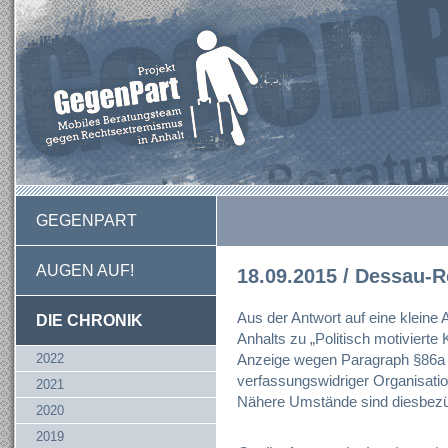
GEGENPART
AUGEN AUF!
18.09.2015 / Dessau-
Aus der Antwort auf eine kleine
DIE CHRONIK
Anhalts zu „Politisch motivierte K
2022
Anzeige wegen Paragraph §86a
verfassungswidriger Organisation
2021
Nähere Umstände sind diesbezüg
2020
2019