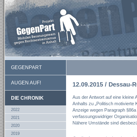
GEGENPART
AUGEN AUF!
12.09.2015 / Dessau-R
Aus der Antwort auf eine kleine
DIE CHRONIK
Anhalts zu „Politisch motivierte K
2022
Anzeige wegen Paragraph §86a
verfassungswidriger Organisation
2021
Nähere Umstände sind diesbezüg
2020
2019