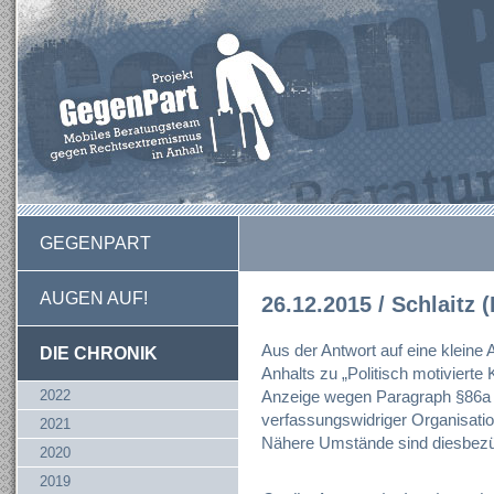
GEGENPART
AUGEN AUF!
26.12.2015 / Schlaitz 
Aus der Antwort auf eine kleine
DIE CHRONIK
Anhalts zu „Politisch motivierte K
2022
Anzeige wegen Paragraph §86a
verfassungswidriger Organisation
2021
Nähere Umstände sind diesbezüg
2020
2019