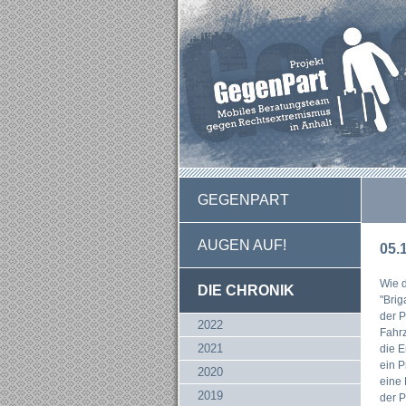
GEGENPART
AUGEN AUF!
05.
Wie d
DIE CHRONIK
"Brig
der P
2022
Fahrz
2021
die 
ein P
2020
eine 
2019
der P