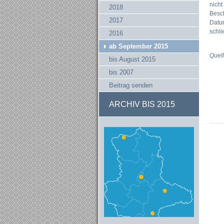
nich
2018
Besch
2017
Datum
schli
2016
ab September 2015
Quell
bis August 2015
bis 2007
Beitrag senden
ARCHIV BIS 2015