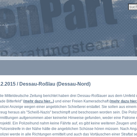
12.2015 / Dessau-Roßlau (Dessau-Nord)
ie Mitteldeutsche Zeitung berichtet haben drei Dessau-Roßlauer aus dem Umfeld 
ade Bitterfeld"
(mehr dazu hier...)
und einer Freien Kameradschaft
(mehr dazu hier.
olizei Anzeige wegen einer angeblichen Schießerei erstattet. Sie sollen aus einem
eug heraus als "Scheiß-Nazis" beschimpft und beschossen worden sein. Die Poliz
Ermittlungen aufgenommen aber keinerlei Hinweise gefunden, weder eine Patrone
rojektil. Ein Polizeihund nahm keine Fährte auf, es gibt keine weiteren Zeugen un
Polizeistreife in der Nähe hätte die angeblichen Schüsse hören müssen. Nach An
olizei werde in alle Richtungen ermittelt und auch das Vortäuschen einer Straftat se