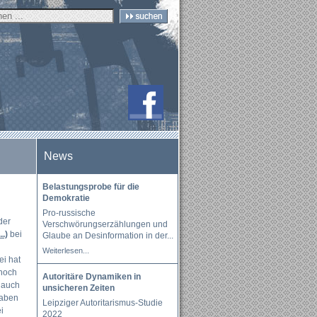
News
Belastungsprobe für die
Demokratie
Pro-russische
der
Verschwörungserzählungen und
..)
bei
Glaube an Desinformation in der
...
Weiterlesen...
ei hat
 noch
Autoritäre Dynamiken in
d auch
unsicheren Zeiten
gaben
Leipziger Autoritarismus-Studie
i
2022