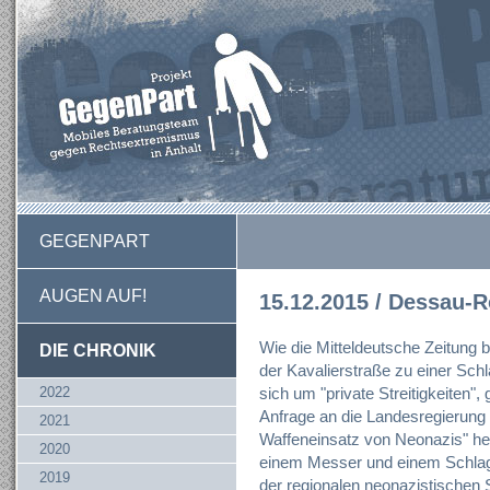
GEGENPART
AUGEN AUF!
15.12.2015 / Dessau-R
Wie die Mitteldeutsche Zeitung 
DIE CHRONIK
der Kavalierstraße zu einer Sch
2022
sich um "private Streitigkeiten",
Anfrage an die Landesregierung
2021
Waffeneinsatz von Neonazis" her
2020
einem Messer und einem Schlagr
2019
der regionalen neonazistischen