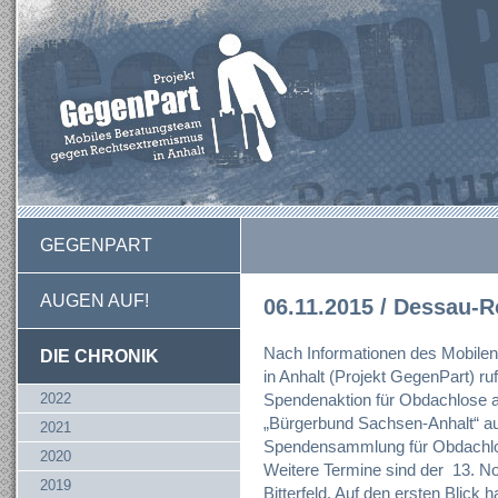
GEGENPART
AUGEN AUF!
06.11.2015 / Dessau-R
Nach Informationen des Mobil
DIE CHRONIK
in Anhalt (Projekt GegenPart) r
2022
Spendenaktion für Obdachlose a
„Bürgerbund Sachsen-Anhalt“ au
2021
Spendensammlung für Obdachlos
2020
Weitere Termine sind der 13. N
2019
Bitterfeld. Auf den ersten Blick 