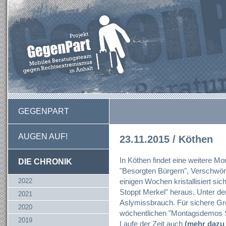
GEGENPART
AUGEN AUF!
23.11.2015 / Köthen
In Köthen findet eine weitere M
DIE CHRONIK
"Besorgten Bürgern", Verschwöru
2022
einigen Wochen kristallisiert sic
Stoppt Merkel" heraus. Unter 
2021
Aslymissbrauch. Für sichere Gr
2020
wöchentlichen "Montagsdemos So
2019
Laufe der Zeit auch
(mehr dazu h