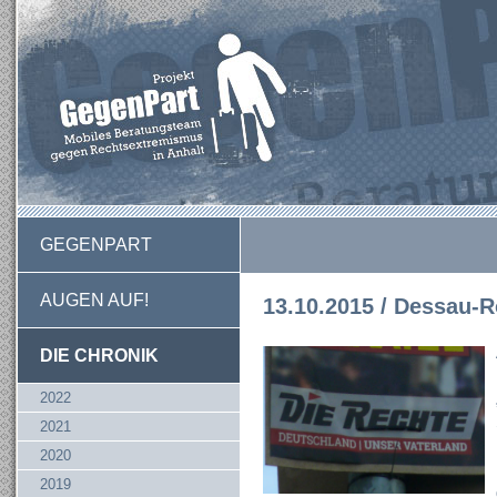
GEGENPART
AUGEN AUF!
13.10.2015 / Dessau-R
DIE CHRONIK
2022
2021
2020
2019