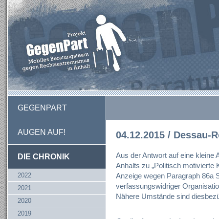
GEGENPART
AUGEN AUF!
04.12.2015 / Dessau-
Aus der Antwort auf eine kleine
DIE CHRONIK
Anhalts zu „Politisch motivierte K
2022
Anzeige wegen Paragraph 86a 
verfassungswidriger Organisation
2021
Nähere Umstände sind diesbezüg
2020
2019