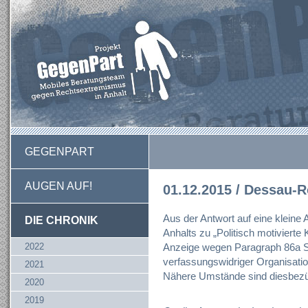
GEGENPART
AUGEN AUF!
01.12.2015 / Dessau-
Aus der Antwort auf eine kleine
DIE CHRONIK
Anhalts zu „Politisch motivierte K
2022
Anzeige wegen Paragraph 86a 
verfassungswidriger Organisation
2021
Nähere Umstände sind diesbezüg
2020
2019