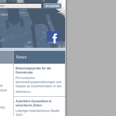
News
Belastungsprobe für die
Demokratie
Pro-russische
Verschwörungserzählungen und
aph
Glaube an Desinformation in der
...
lizei
Weiterlesen...
Autoritäre Dynamiken in
unsicheren Zeiten
042)
Leipziger Autoritarismus-Studie
2022