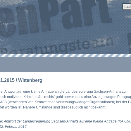
11.2015 / Wittenberg
er Antwort auf eine kleine Anfrage an die Landesregierung Sachsen-Anhalts zu
tisch motivierte Kriminalität - rechts“ geht hervor, dass eine Anzeige wegen Paragr
tGB (Verwenden von Kennzeichen verfassungswidriger Organisationen) bei der Po
ttet worden ist. Nähere Umstände sind diesbezüglich nicht bekannt.
e: Antwort der Landesregierung Sachsen-Anhalts auf eine Kleine Anfrage (KA 6/9
12. Februar 2016