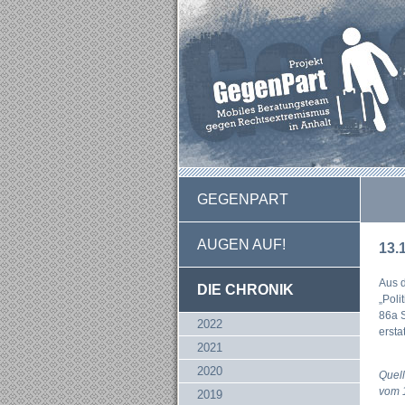
GEGENPART
AUGEN AUF!
13.
Aus d
DIE CHRONIK
„Poli
86a S
2022
ersta
2021
2020
Quell
vom 
2019