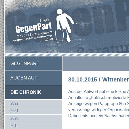
GEGENPART
AUGEN AUF!
30.10.2015 / Wittenbe
Aus der Antwort auf eine kleine
DIE CHRONIK
Anhalts zu „Politisch motivierte K
2022
Anzeige wegen Paragraph 86a 
verfassungswidriger Organisation
2021
Dabei entstand ein Sachschaden
2020
2019