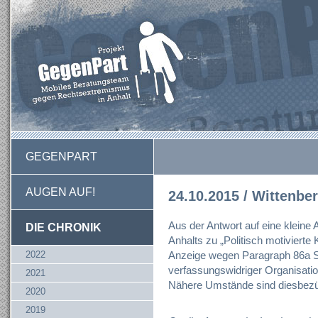
GEGENPART
AUGEN AUF!
24.10.2015 / Wittenbe
Aus der Antwort auf eine kleine
DIE CHRONIK
Anhalts zu „Politisch motivierte K
2022
Anzeige wegen Paragraph 86a 
verfassungswidriger Organisation
2021
Nähere Umstände sind diesbezüg
2020
2019