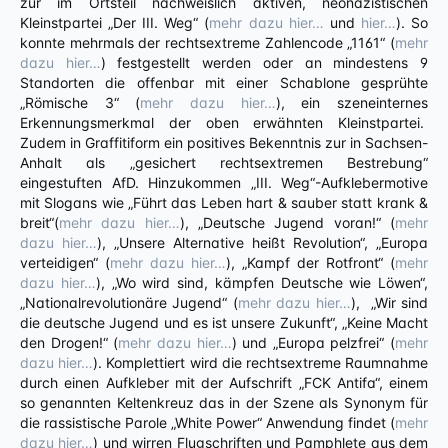
zur im Ortsteil nachweislich aktiven, neonazistischen
Kleinstpartei „Der III. Weg“ (
mehr dazu hier…
und
hier…
). So
konnte mehrmals der rechtsextreme Zahlencode „1161“ (
mehr
dazu hier…
) festgestellt werden oder an mindestens 9
Standorten die offenbar mit einer Schablone gesprühte
„Römische 3“ (
mehr dazu hier…
), ein szeneinternes
Erkennungsmerkmal der oben erwähnten Kleinstpartei.
Zudem in Graffitiform ein positives Bekenntnis zur in Sachsen-
Anhalt als „gesichert rechtsextremen Bestrebung“
eingestuften AfD. Hinzukommen „III. Weg“-Aufklebermotive
mit Slogans wie „Führt das Leben hart & sauber statt krank &
breit“(
mehr dazu hier…
), „Deutsche Jugend voran!“ (
mehr
dazu hier…
), „Unsere Alternative heißt Revolution“, „Europa
verteidigen“ (
mehr dazu hier…
), „Kampf der Rotfront“ (
mehr
dazu hier…
), „Wo wird sind, kämpfen Deutsche wie Löwen“,
„Nationalrevolutionäre Jugend“ (
mehr dazu hier…
), „Wir sind
die deutsche Jugend und es ist unsere Zukunft“, „Keine Macht
den Drogen!“ (
mehr dazu hier…
) und „Europa pelzfrei“ (
mehr
dazu hier…
). Komplettiert wird die rechtsextreme Raumnahme
durch einen Aufkleber mit der Aufschrift „FCK Antifa“, einem
so genannten Keltenkreuz das in der Szene als Synonym für
die rassistische Parole „White Power“ Anwendung findet (
mehr
dazu hier…
) und wirren Flugschriften und Pamphlete aus dem