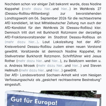
Nachdem schon vor einiger Zeit bekannt wurde, dass Nadine
Koppehel (
mehr dazu hier…
und
hier…
) im Wahlkreis 27
(Dessau-Roßlau-Wittenberg) zur bevorstehenden
Landtagswahl am 06. September 2026 für die rechtsextreme
AfD kandidiert, ist laut Mitteldeutscher Zeitung nun auch der
AfD-Kandidat für den Wahlkreis 26 (Dessau-Roßlau) klar.
Demnach tritt dort mit Burkhardt Ratzmann der derzeitige
AfD-Fraktionsvorsitzender im Stadtrat Dessau-Roßlaus an
(mehr dazu hier…)
. Laut Lokalzeitung hat der AfD-
Kreisverband Dessau-Roßlau zudem einen neuen Vorstand
gewählt. Vorsitzende ist demnach Nadine Koppehel, ihr
Stellvertreter Burkhardt Ratzmann. Schriftführer wird Jesus
Rother (
mehr dazu hier…
und
hier…
), zu Beisitzern werden u.
a. Andreas Mrosek (
mehr dazu hier…
und
hier…
) und Steven
Hellmuth (
mehr dazu hier…
und
hier…
) gewählt.
Der AfD- Landesverband Sachsen-Anhalt wird vom hiesigen
Verfassungsschutz als „gesichert rechtsextreme Bestrebung“
eingestuft.