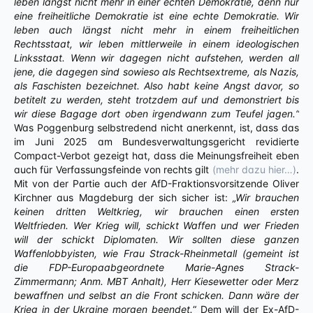
leben längst nicht mehr in einer echten Demokratie, denn nur
eine freiheitliche Demokratie ist eine echte Demokratie. Wir
leben auch längst nicht mehr in einem freiheitlichen
Rechtsstaat, wir leben mittlerweile in einem ideologischen
Linksstaat. Wenn wir dagegen nicht aufstehen, werden all
jene, die dagegen sind sowieso als Rechtsextreme, als Nazis,
als Faschisten bezeichnet. Also habt keine Angst davor, so
betitelt zu werden, steht trotzdem auf und demonstriert bis
wir diese Bagage dort oben irgendwann zum Teufel jagen.“
Was Poggenburg selbstredend nicht anerkennt, ist, dass das
im Juni 2025 am Bundesverwaltungsgericht revidierte
Compact-Verbot gezeigt hat, dass die Meinungsfreiheit eben
auch für Verfassungsfeinde von rechts gilt
(mehr dazu hier…)
.
Mit von der Partie auch der AfD-Fraktionsvorsitzende Oliver
Kirchner aus Magdeburg der sich sicher ist:
„Wir brauchen
keinen dritten Weltkrieg, wir brauchen einen ersten
Weltfrieden. Wer Krieg will, schickt Waffen und wer Frieden
will der schickt Diplomaten. Wir sollten diese ganzen
Waffenlobbyisten, wie Frau Strack-Rheinmetall (gemeint ist
die FDP-Europaabgeordnete Marie-Agnes Strack-
Zimmermann; Anm. MBT Anhalt), Herr Kiesewetter oder Merz
bewaffnen und selbst an die Front schicken. Dann wäre der
Krieg in der Ukraine morgen beendet.
“ Dem will der Ex-AfD-