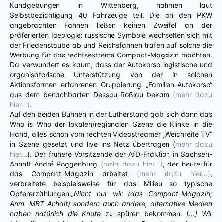
Kundgebungen in Wittenberg, nahmen laut
Selbstbezichtigung 40 Fahrzeuge teil. Die an den PKW
angebrachten Fahnen ließen keinen Zweifel an der
präferierten Ideologie: russische Symbole wechselten sich mit
der Friedenstaube ab und Reichsfahnen trafen auf solche die
Werbung für das rechtsextreme Compact-Magazin machten.
Da verwundert es kaum, dass der Autokorso logistische und
organisatorische Unterstützung von der in solchen
Aktionsformen erfahrenen Gruppierung „Familien-Autokorso“
aus dem benachbarten Dessau-Roßlau bekam
(mehr dazu
hier…)
.
Auf den beiden Bühnen in der Lutherstand gab sich dann das
Who is Who der lokalen/regionalen Szene die Klinke in die
Hand, alles schön vom rechten Videostreamer „Weichreite TV“
in Szene gesetzt und live ins Netz übertragen (
mehr dazu
hier…
). Der frühere Vorsitzende der AfD-Fraktion in Sachsen-
Anhalt André Poggenburg
(mehr dazu hier…)
, der heute für
das Compact-Magazin arbeitet
(mehr dazu hier…)
,
verbreitete beispielsweise für das Milieu so typische
Opfererzählungen:
„Nicht nur wir (das Compact-Magazin;
Anm. MBT Anhalt) sondern auch andere, alternative Medien
haben natürlich die Knute
zu spüren bekommen.
[…] Wir