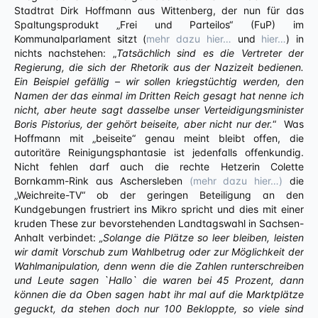
Stadtrat Dirk Hoffmann aus Wittenberg, der nun für das
Spaltungsprodukt „Frei und Parteilos“ (FuP) im
Kommunalparlament sitzt (
mehr dazu hier…
und
hier…
) in
nichts nachstehen: „
Tatsächlich sind es die Vertreter der
Regierung, die sich der Rhetorik aus der Nazizeit bedienen.
Ein Beispiel gefällig – wir sollen kriegstüchtig werden, den
Namen der das einmal im Dritten Reich gesagt hat nenne ich
nicht, aber heute sagt dasselbe unser Verteidigungsminister
Boris Pistorius, der gehört beiseite, aber nicht nur der.
“ Was
Hoffmann mit „beiseite“ genau meint bleibt offen, die
autoritäre Reinigungsphantasie ist jedenfalls offenkundig.
Nicht fehlen darf auch die rechte Hetzerin Colette
Bornkamm-Rink aus Aschersleben
(mehr dazu hier…)
die
„Weichreite-TV“ ob der geringen Beteiligung an den
Kundgebungen frustriert ins Mikro spricht und dies mit einer
kruden These zur bevorstehenden Landtagswahl in Sachsen-
Anhalt verbindet:
„Solange die Plätze so leer bleiben, leisten
wir damit Vorschub zum Wahlbetrug oder zur Möglichkeit der
Wahlmanipulation, denn wenn die die Zahlen runterschreiben
und Leute sagen `Hallo` die waren bei 45 Prozent, dann
können die da Oben sagen habt ihr mal auf die Marktplätze
geguckt, da stehen doch nur 100 Bekloppte, so viele sind