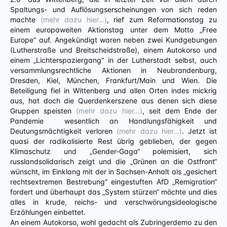
Spaltungs- und Auflösungserscheinungen von sich reden
machte
(mehr dazu hier…)
, rief zum Reformationstag zu
einem europaweiten Aktionstag unter dem Motto „Free
Europe“ auf. Angekündigt waren neben zwei Kundgebungen
(Lutherstraße und Breitscheidstraße), einem Autokorso und
einem „Lichterspaziergang“ in der Lutherstadt selbst, auch
versammlungsrechtliche Aktionen in Neubrandenburg,
Dresden, Kiel, München, Frankfurt/Main und Wien. Die
Beteiligung fiel in Wittenberg und allen Orten indes mickrig
aus, hat doch die Querdenkerszene aus denen sich diese
Gruppen speisten
(mehr dazu hier…)
, seit dem Ende der
Pandemie wesentlich an Handlungsfähigkeit und
Deutungsmächtigkeit verloren
(mehr dazu hier…)
. Jetzt ist
quasi der radikalisierte Rest übrig geblieben, der gegen
Klimaschutz und „Gender-Gaga“ polemisiert, sich
russlandsolidarisch zeigt und die „Grünen an die Ostfront“
wünscht, im Einklang mit der in Sachsen-Anhalt als „gesichert
rechtsextremen Bestrebung“ eingestuften AfD „Remigration“
fordert und überhaupt das „System stürzen“ möchte und dies
alles in krude, reichs- und verschwörungsideologische
Erzählungen einbettet.
An einem Autokorso, wohl gedacht als Zubringerdemo zu den