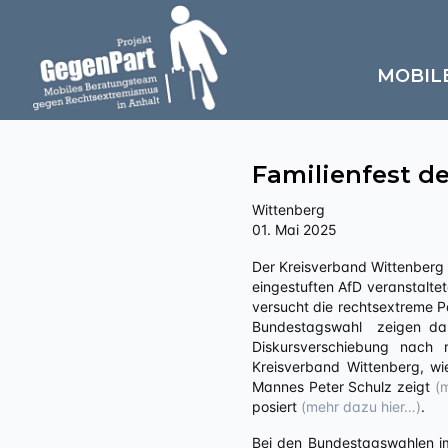
MOBIL
Familienfest d
Wittenberg
01. Mai 2025
Der Kreisverband Wittenberg der in Sachsen-Anhalt vom hiesigen Verfassungsschutz als „gesichert rechtsextreme Bestrebung“
eingestuften AfD veranstaltet
versucht die rechtsextreme Pa
Bundestagswahl zeigen dabe
Diskursverschiebung nach
Kreisverband Wittenberg, wi
Mannes Peter Schulz zeigt
(
posiert
(mehr dazu hier…)
.
Bei den Bundestagswahlen im