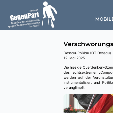
MOBIL
Verschwörungs
Dessau-Roßlau (OT Dessau)
12. Mai 2025
Die hiesige Querdenken-Szene führt eine Montagsmahnwache in der Dessauer Innenstadt durch. Dabei sind prominent Fahnen
des rechtsextremen „Compa
werden auf der Veranstaltu
instrumentalisiert und Poli
verunglimpft.