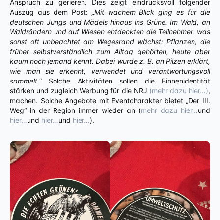
Anspruch zu gerieren. Dies zeigt eindrucksvoll folgender
Auszug aus dem Post:
„Mit wachem Blick ging es für die
deutschen Jungs und Mädels hinaus ins Grüne. Im Wald, an
Waldrändern und auf Wiesen entdeckten die Teilnehmer, was
sonst oft unbeachtet am Wegesrand wächst: Pflanzen, die
früher selbstverständlich zum Alltag gehörten, heute aber
kaum noch jemand kennt. Dabei wurde z. B. an Pilzen erklärt,
wie man sie erkennt, verwendet und verantwortungsvoll
sammelt.
“ Solche Aktivitäten sollen die Binnenidentität
stärken und zugleich Werbung für die NRJ
(mehr dazu hier…)
,
machen. Solche Angebote mit Eventcharakter bietet „Der III.
Weg“ in der Region immer wieder an (
mehr dazu hier…
und
hier…
und
hier…
und
hier…
).