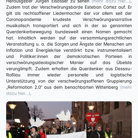
Herausgeber Jürgen Elsässer zu sehen
(mehr dazu hier…)
.
Zudem trat der Verschwörungsbarde Esteban Cortez auf. Er
gilt als rechtsoffener Liedermacher der vor allem seit der
Coronapandemie krudeste Verschwörungsnarrative
musikalisch transportiert und sich in der so genannten
Querdenkerbewegung bundesweit einen Namen gemacht
hat. Inhaltlich werden auf der versammlungsrechtlichen
Veranstaltung u. a. die Sorgen und Ängste der Menschen um
Inflation und Energiekrise verstärkt bzw. instrumentalisiert
und Politiker:innen der demokratischen Parteien in
verschwörungsideologischer Manier auf das Übelste
verunglimpft. Zudem erhalten die Querdenker aus Dessau-
Roßlau immer wieder personelle und logistische
Unterstützung von der verschwörungsoffenen Gruppierung
„Reformation 2.0“ aus dem benachbarten Wittenberg
(mehr
dazu hier…)
.