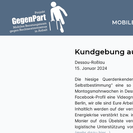
MOBIL
Kundgebung au
Dessau-Roßlau
15. Januar 2024
Die hiesige Querdenkendenszene führt unter dem irreführenden Motto „Für ein Leben in Frieden, Freiheit und
Selbstbestimmung“ eine s
Montagsmahnwachen in Dessau
Facebook-Profil eine Videogru
Berlin, wir alle sind Eure Arb
Inhaltlich werden auf der ve
Energiekrise verstärkt bzw. 
Manier auf das Übelste ver
logistische Unterstützung v
(mehr dazu hier…)
.