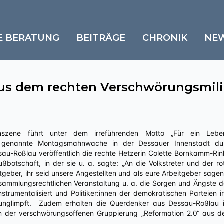
E BERATUNG
BEITRÄGE
CHRONIK
NE
s dem rechten Verschwörungsmil
o genannte Montagsmahnwache in der Dessauer Innenstadt du
-Roßlau veröffentlich die rechte Hetzerin Colette Bornkamm-Rin
ßbotschaft, in der sie u. a. sagte: „An die Volkstreter und der ro
eitgeber, ihr seid unsere Angestellten und als eure Arbeitgeber sage
rsammlungsrechtlichen Veranstaltung u. a. die Sorgen und Ängste 
instrumentalisiert und Politiker:innen der demokratischen Parteien 
unglimpft. Zudem erhalten die Querdenker aus Dessau-Roßlau 
on der verschwörungsoffenen Gruppierung „Reformation 2.0“ aus