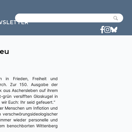
WSLETTER
ieu
rch. Zur 150. Ausgabe der
k aus Aschersleben auf ihrem
t-grün versifften Glaskugel in
n wir Euch: Ihr seid gefeuert.“
der Menschen um Inflation und
in verschwörungsideologischer
immer wieder personelle und
 dem benachbarten Wittenberg