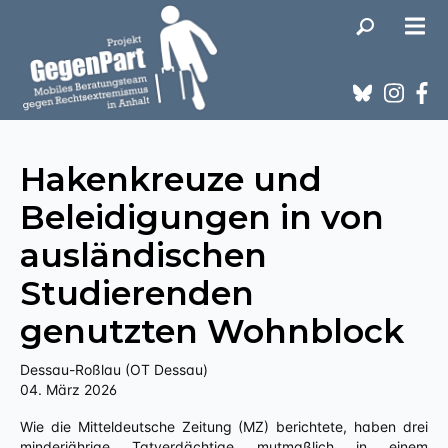
Hakenkreuze und
Beleidigungen in von
ausländischen
Studierenden
genutzten Wohnblock
Dessau-Roßlau (OT Dessau)
04. März 2026
Wie die Mitteldeutsche Zeitung (MZ) berichtete, haben drei
minderjährige Tatverdächtige mutmaßlich in einem