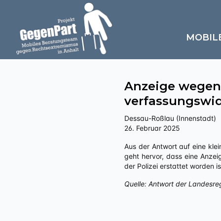
MOBIL
Anzeige wegen
verfassungswid
Dessau-Roßlau (Innenstadt)
26. Februar 2025
Aus der Antwort auf eine kleine Anfrage an die Landesregierung Sachsen-Anhalts zu „Politisch motivierte Kriminalität – rechts“
geht hervor, dass eine Anze
der Polizei erstattet worden
Quelle: Antwort der Landesre