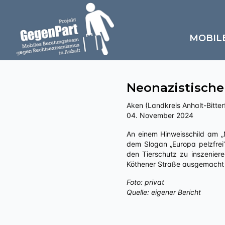
MOBIL
Neonazistische
Aken (Landkreis Anhalt-Bitter
04. November 2024
An einem Hinweisschild am „Nolopp-Denkmal“ in Aken wird ein Aufkleber der neonazistischen Kleinstpartei „Der III. Weg“ mit
dem Slogan „Europa pelzfrei“
den Tierschutz zu inszenier
Köthener Straße ausgemach
Foto: privat
Quelle: eigener Bericht