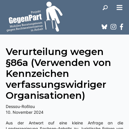
Verurteilung wegen
§86a (Verwenden von
Kennzeichen
verfassungswidriger
Organisationen)
Dessau-Roßlau
10. November 2024
Aus der Antwort auf eine kleine Anfrage an die
Landesregierung Sachsen-Anhalts zu Juristische Folgen von